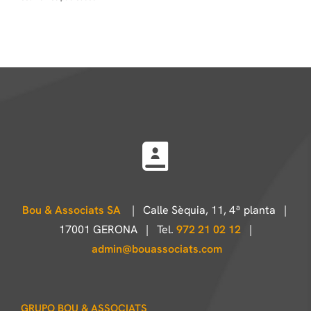
Bou & Associats SA
| Calle Sèquia, 11, 4ª planta |
17001 GERONA | Tel.
972 21 02 12
|
admin@bouassociats.com
GRUPO BOU & ASSOCIATS