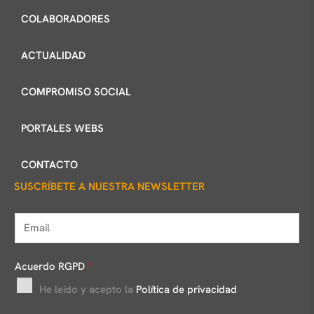
COLABORADORES
ACTUALIDAD
COMPROMISO SOCIAL
PORTALES WEBS
CONTACTO
SUSCRÍBETE A NUESTRA NEWSLETTER
E
m
a
Acuerdo RGPD
*
i
He leído y acepto la
Política de privacidad
l