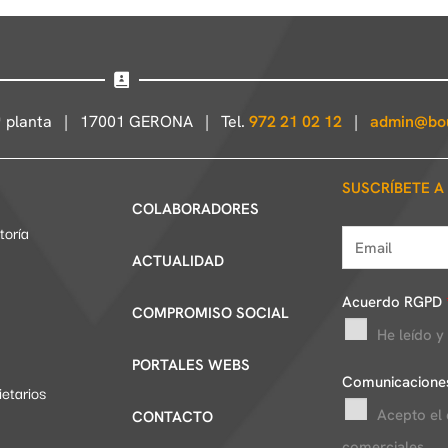
4ª planta | 17001 GERONA | Tel.
972 21 02 12
|
admin@bou
SUSCRÍBETE A
COLABORADORES
toría
E
ACTUALIDAD
m
a
Acuerdo RGPD
COMPROMISO SOCIAL
i
He leído y
l
PORTALES WEBS
*
Comunicacione
etarios
Acepto el
CONTACTO
comerciales