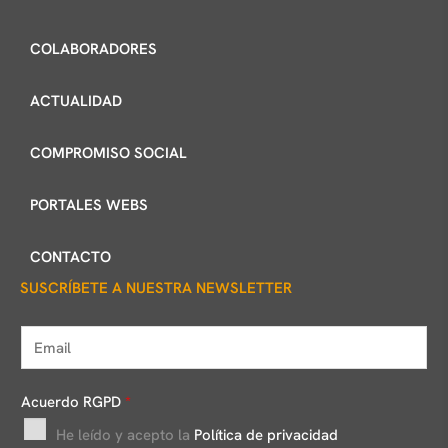
COLABORADORES
ACTUALIDAD
COMPROMISO SOCIAL
PORTALES WEBS
CONTACTO
SUSCRÍBETE A NUESTRA NEWSLETTER
E
m
a
Acuerdo RGPD
*
i
He leído y acepto la
Política de privacidad
l