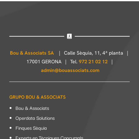
Bou & Associats SA
| Calle Sèquia, 11, 4ª planta |
17001 GERONA | Tel.
972 21 02 12
|
admin@bouassociats.com
GRUPO BOU & ASSOCIATS
Bou & Associats
Operdata Solutions
Finques Sèquia
Experts en Tècniques Concursals