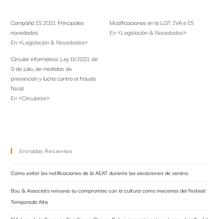
Campaña IS 2021. Principales
Modificaciones en la LGT, IVA e IS
novedades
En «Legislación & Novedades»
En «Legislación & Novedades»
Circular informativa: Ley 11/2021, de
9 de julio, de medidas de
prevención y lucha contra el fraude
fiscal
En «Circulares»
Entradas Recientes
Cómo evitar las notificaciones de la AEAT durante las vacaciones de verano
Bou & Associats renueva su compromiso con la cultura como mecenas del Festival
Temporada Alta
El futuro de la Empresa Familiar en Girona: Retos, supervivencia y el gran desafío del