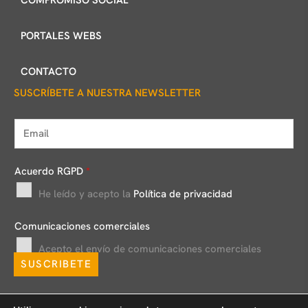
PORTALES WEBS
CONTACTO
SUSCRÍBETE A NUESTRA NEWSLETTER
E
m
a
Acuerdo RGPD
*
i
He leído y acepto la
Política de privacidad
l
*
Comunicaciones comerciales
Acepto el envío de comunicaciones comerciales
SUSCRIBETE