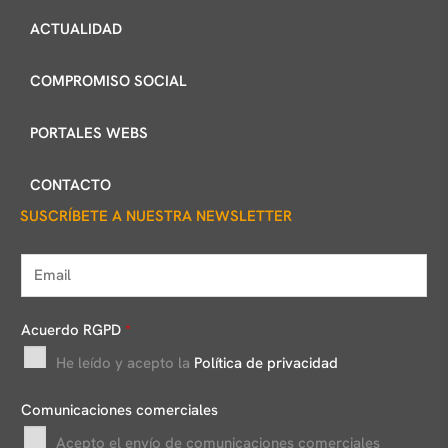
ACTUALIDAD
COMPROMISO SOCIAL
PORTALES WEBS
CONTACTO
SUSCRÍBETE A NUESTRA NEWSLETTER
E
m
a
Acuerdo RGPD
*
i
He leído y acepto la
Política de privacidad
l
*
Comunicaciones comerciales
Acepto el envío de comunicaciones comerciales