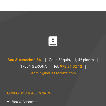
Bou & Associats SA
| Calle Sèquia, 11, 4ª planta |
17001 GERONA | Tel.
972 21 02 12
|
admin@bouassociats.com
GRUPO BOU & ASSOCIATS
Bou & Associats