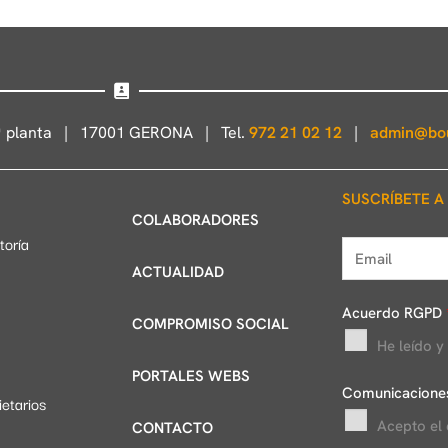
4ª planta | 17001 GERONA | Tel.
972 21 02 12
|
admin@bou
SUSCRÍBETE A
COLABORADORES
toría
E
ACTUALIDAD
m
a
Acuerdo RGPD
COMPROMISO SOCIAL
i
He leído y
l
PORTALES WEBS
*
Comunicacione
etarios
Acepto el
CONTACTO