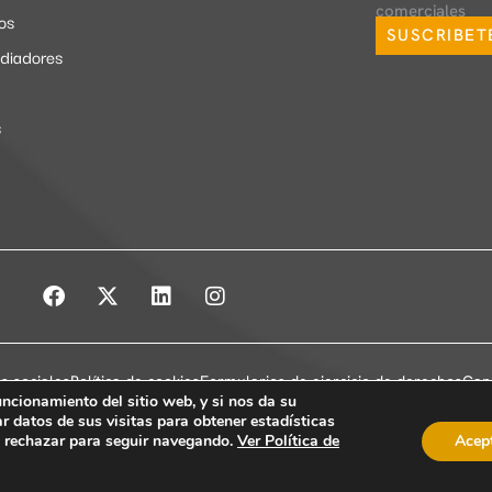
comerciales
ios
SUSCRIBET
ediadores
s
es sociales
Política de cookies
Formularios de ejercicio de derechos
Can
uncionamiento del sitio web, y si nos da su
r datos de sus visitas para obtener estadísticas
Copyright © 2026 Bou & Associats
o rechazar para seguir navegando.
Ver Política de
Acep