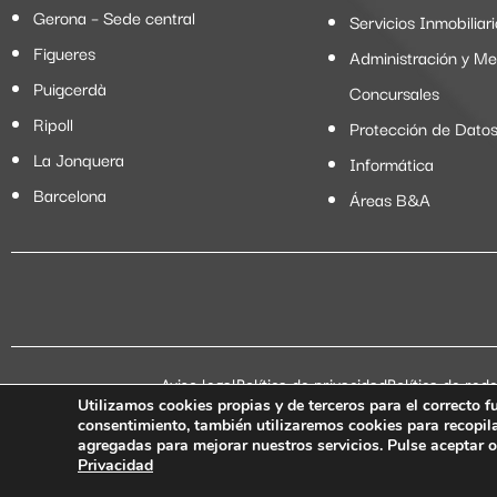
Gerona – Sede central
Servicios Inmobiliar
Figueres
Administración y M
Puigcerdà
Concursales
Ripoll
Protección de Dato
La Jonquera
Informática
Barcelona
Áreas B&A
Aviso legal
Política de privacidad
Política de red
Utilizamos cookies propias y de terceros para el correcto f
consentimiento, también utilizaremos cookies para recopila
agregadas para mejorar nuestros servicios. Pulse aceptar 
Privacidad