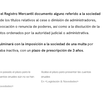
en el Registro Mercantil documento alguno referido a la sociedad
de los títulos relativos al cese o dimisión de administradores,
revocación o renuncia de poderes, así como a la disolución de la
os ordenados por la autoridad judicial o administrativa.
culminará con la imposición a la sociedad de una multa
por
taba inactiva, con un
plazo de prescripción de 3 años
.
i pasado el plazo para la
Acaba el plazo para presentar las cuentas
uentas anuales aún no se han
anuales
En «Legislación & Novedades»
 Novedades»