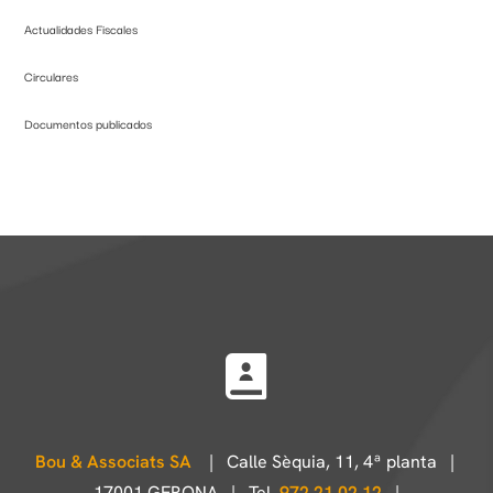
Actualidades Fiscales
Circulares
Documentos publicados
Bou & Associats SA
| Calle Sèquia, 11, 4ª planta |
17001 GERONA | Tel.
972 21 02 12
|