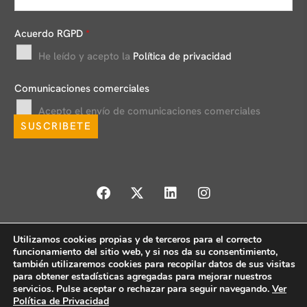
m
a
Acuerdo RGPD
*
i
He leído y acepto la
Política de privacidad
l
*
Comunicaciones comerciales
Acepto el envío de comunicaciones comerciales
SUSCRIBETE
Utilizamos cookies propias y de terceros para el correcto
Aviso legal
Política de privacidad
Política de redes sociales
funcionamiento del sitio web, y si nos da su consentimiento,
Política de cookies
Formularios de ejercicio de derechos
también utilizaremos cookies para recopilar datos de sus visitas
para obtener estadísticas agregadas para mejorar nuestros
Canal de denuncias
servicios. Pulse aceptar o rechazar para seguir navegando.
Ver
Política de Privacidad