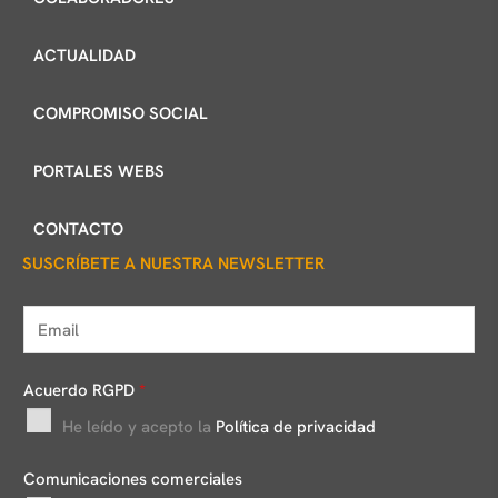
ACTUALIDAD
COMPROMISO SOCIAL
PORTALES WEBS
CONTACTO
SUSCRÍBETE A NUESTRA NEWSLETTER
E
m
a
Acuerdo RGPD
*
i
He leído y acepto la
Política de privacidad
l
*
Comunicaciones comerciales