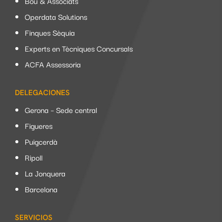
Bou & Associats
Operdata Solutions
Finques Sèquia
Experts en Tècniques Concursals
ACFA Assessoria
DELEGACIONES
Gerona – Sede central
Figueres
Puigcerdà
Ripoll
La Jonquera
Barcelona
SERVICIOS