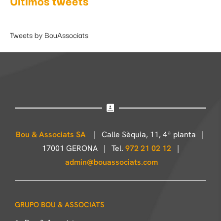
Últimos tweets
Tweets by BouAssociats
Bou & Associats SA
| Calle Sèquia, 11, 4ª planta |
17001 GERONA | Tel.
972 21 02 12
|
admin@bouassociats.com
GRUPO BOU & ASSOCIATS