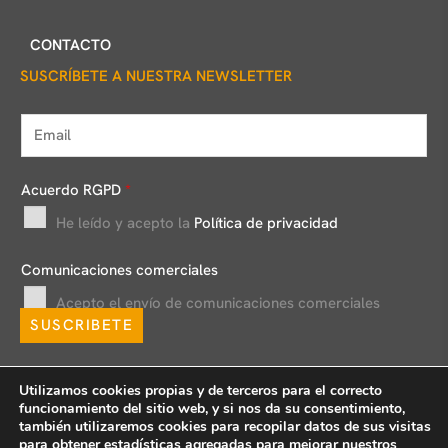
CONTACTO
SUSCRÍBETE A NUESTRA NEWSLETTER
E
m
a
Acuerdo RGPD
*
i
He leído y acepto la
Política de privacidad
l
*
Comunicaciones comerciales
Acepto el envío de comunicaciones comerciales
SUSCRIBETE
Utilizamos cookies propias y de terceros para el correcto
funcionamiento del sitio web, y si nos da su consentimiento,
también utilizaremos cookies para recopilar datos de sus visitas
para obtener estadísticas agregadas para mejorar nuestros