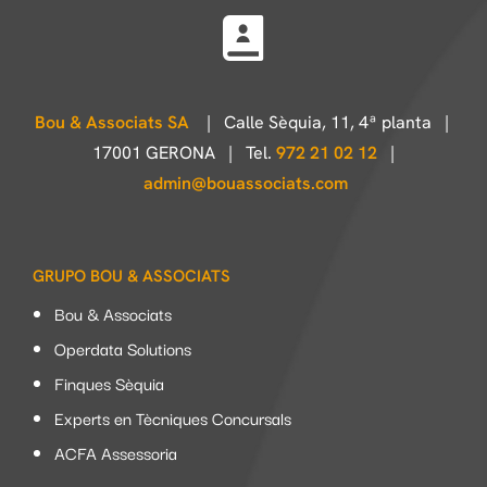
Bou & Associats SA
| Calle Sèquia, 11, 4ª planta |
17001 GERONA | Tel.
972 21 02 12
|
admin@bouassociats.com
GRUPO BOU & ASSOCIATS
Bou & Associats
Operdata Solutions
Finques Sèquia
Experts en Tècniques Concursals
ACFA Assessoria