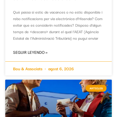
Què passa si estic de vacances o no estic disponible i
rebo notificacions per via electrònica d’Hisenda? Com
evitar que es considerin notificades? Disposo d’algun
temps de «descans» durant el qual l’AEAT (Agència
Estatal de l’Administració Tributària) no pugui enviar
SEGUIR LEYENDO »
Bou & Associats
agost 6, 2026
ARTICLES