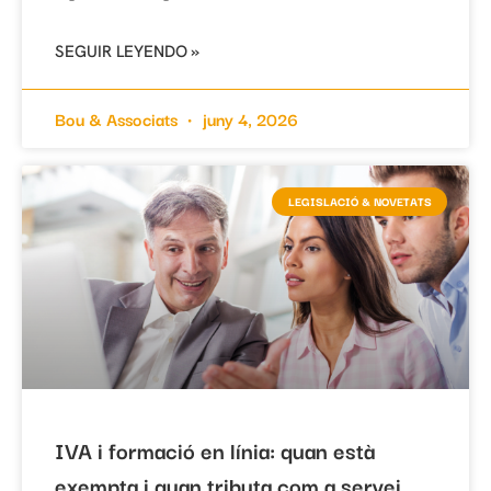
SEGUIR LEYENDO »
Bou & Associats
juny 4, 2026
LEGISLACIÓ & NOVETATS
IVA i formació en línia: quan està
exempta i quan tributa com a servei