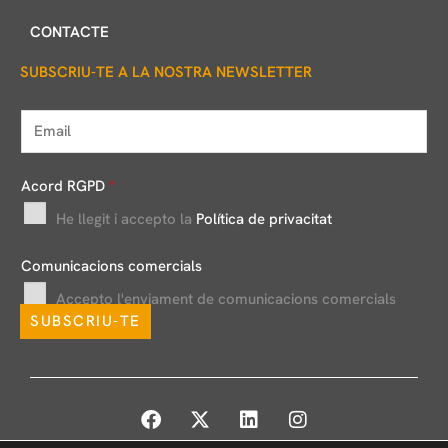
CONTACTE
SUBSCRIU-TE A LA NOSTRA NEWSLETTER
E
m
a
Acord RGPD
*
i
He llegit i accepto la
Política de privacitat
l
*
Comunicacions comercials
Accepto l'enviament de comunicacions comercials
SUBSCRIU-TE