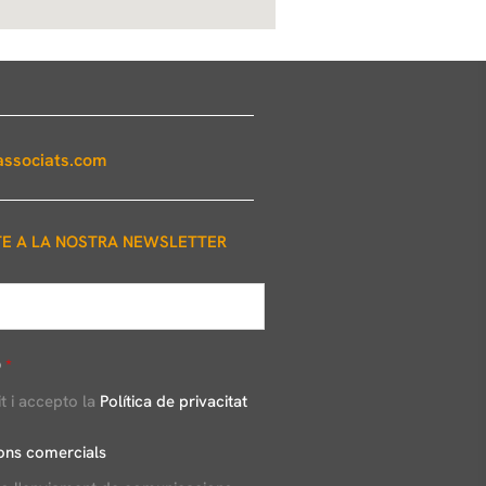
ssociats.com
TE A LA NOSTRA NEWSLETTER
D
*
it i accepto la
Política de privacitat
ns comercials