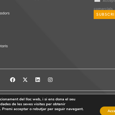
Accept
comercials
iadors
SUBSCRI
taris
ncionament del lloc web, i si ens dona el seu
arxes socials
Política de cookies
Formularis d’exercici de drets
Canal de
dades de les seves visites per obtenir
s. Premi acceptar o rebutjar per seguir navegant.
Acce
Copyright © 2026 Bou & Associats