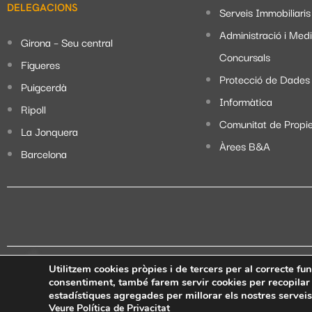
DELEGACIONS
Serveis Immobiliaris
Administració i Med
Girona – Seu central
Concursals
Figueres
Protecció de Dades
Puigcerdà
Informàtica
Ripoll
Comunitat de Propie
La Jonquera
Àrees B&A
Barcelona
Utilitzem cookies pròpies i de tercers per al correcte fu
Avís legal
Política de privacitat
Política de x
consentiment, també farem servir cookies per recopilar 
estadístiques agregades per millorar els nostres servei
Veure Política de Privacitat