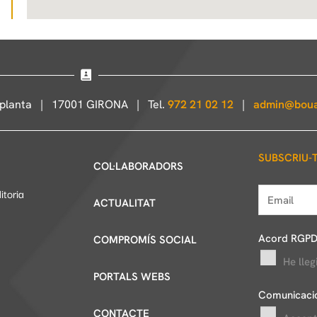
 planta | 17001 GIRONA | Tel.
972 21 02 12
|
admin@boua
SUBSCRIU-
COL·LABORADORS
itoria
E
ACTUALITAT
m
a
Acord RGP
COMPROMÍS SOCIAL
i
He lleg
l
PORTALS WEBS
*
Comunicacio
CONTACTE