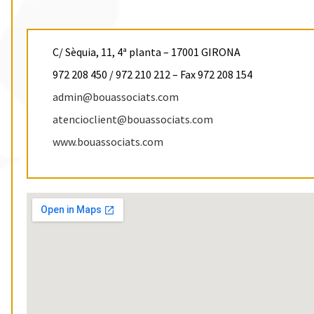
C/ Sèquia, 11, 4ª planta – 17001 GIRONA
972 208 450 / 972 210 212 – Fax 972 208 154
admin@bouassociats.com
atencioclient@bouassociats.com
www.bouassociats.com