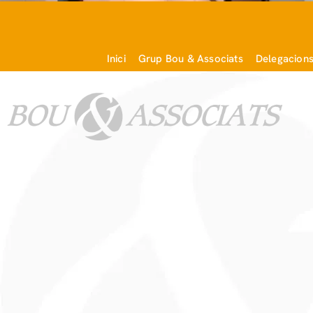
Inici
Grup Bou & Associats
Delegacion