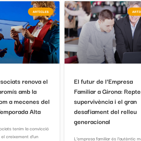
ARTICLES
ARTI
sociats renova el
El futur de l’Empresa
romís amb la
Familiar a Girona: Repte
com a mecenes del
supervivència i el gran
 Temporada Alta
desafiament del relleu
generacional
ciats tenim la convicció
i el creixement d’un
L’empresa familiar és l’autèntic m