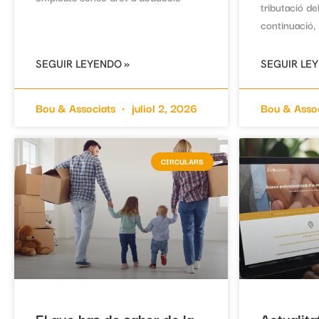
tributació de
continuació, 
SEGUIR LEYENDO »
SEGUIR LE
Bou & Associats
juliol 2, 2026
Bou & Asso
CIRCULARS
El que has de saber de la
Actualita