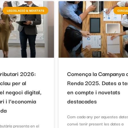
LEGISLACIÓ & NOVETATS
CIRCU
ributari 2026:
Comença la Campanya 
clau per al
Renda 2025. Dates a te
el negoci digital,
en compte i novetats
ri i l’economia
destacades
ida
Com cada any per aquestes date
convé tenir present les dates a
butària presenta en el