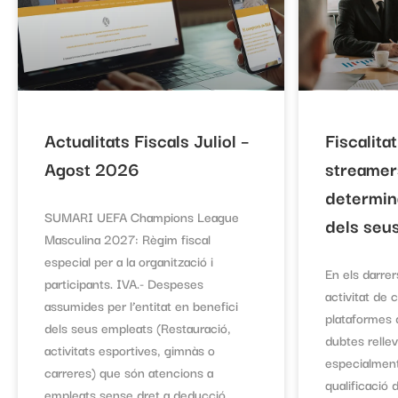
Actualitats Fiscals Juliol –
Fiscalita
Agost 2026
streamer
determina
SUMARI UEFA Champions League
dels seu
Masculina 2027: Règim fiscal
especial per a la organització i
En els darrer
participants. IVA.- Despeses
activitat de
assumides per l’entitat en benefici
plataformes d
dels seus empleats (Restauració,
dubtes relle
activitats esportives, gimnàs o
especialment
carreres) que són atencions a
qualificació d
empleats sense dret a deducció