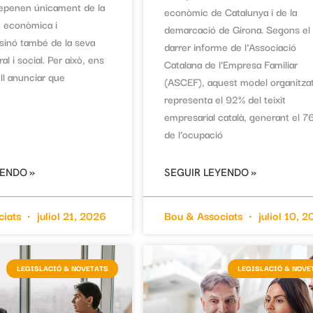
 depenen únicament de la
econòmic de Catalunya i de la
at econòmica i
demarcació de Girona. Segons el
 sinó també de la seva
darrer informe de l’Associació
ural i social. Per això, ens
Catalana de l’Empresa Familiar
ll anunciar que
(ASCEF), aquest model organitzat
representa el 92% del teixit
empresarial català, generant el 7
de l’ocupació
YENDO »
SEGUIR LEYENDO »
ciats
juliol 21, 2026
Bou & Associats
juliol 10, 
LEGISLACIÓ & NOVETATS
LEGISLACIÓ & NOVE