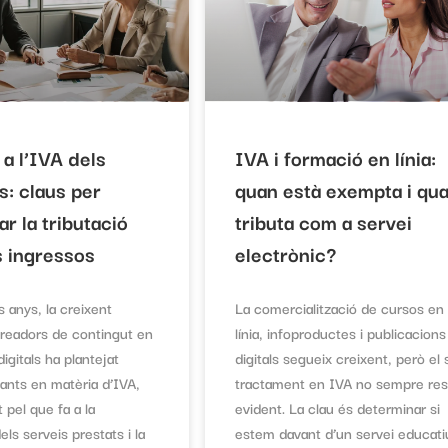
t a l’IVA dels
IVA i formació en línia:
s: claus per
quan està exempta i qu
r la tributació
tributa com a servei
s ingressos
electrònic?
s anys, la creixent
La comercialització de cursos en
 creadors de contingut en
línia, infoproductes i publicacions
igitals ha plantejat
digitals segueix creixent, però el
vants en matèria d’IVA,
tractament en IVA no sempre res
 pel que fa a la
evident. La clau és determinar si
els serveis prestats i la
estem davant d’un servei educati