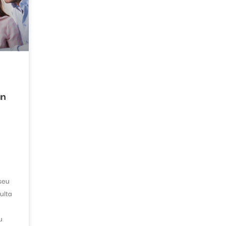
an
 seu
ulta
u