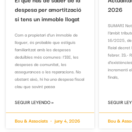
despesa per amortització
2026
si tens un immoble llogat
SUMARI Nota
l’àmbit tribut
Com a propietari d’un immoble de
16/2025, de
lloguer, és probable que estiguis
Reial decret
familiaritzat amb les despeses
febrer. IS.- 
deduïbles més comunes: l’IBI, les
d’existèncie
despeses de comunitat, les
incrementi el
assegurances o les reparacions. No
finals,
obstant això, hi ha una despesa fiscal
clau que sovint passa
SEGUIR LEYENDO »
SEGUIR LE
Bou & Associats
juny 4, 2026
Bou & Asso