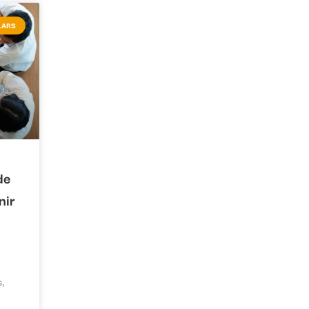
LARS
de
nir
s,