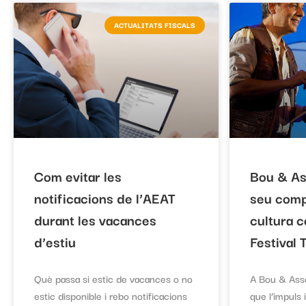
ACTUALITATS FISCALS
Com evitar les
Bou & As
notificacions de l’AEAT
seu comp
durant les vacances
cultura 
d’estiu
Festival
Què passa si estic de vacances o no
A Bou & Asso
estic disponible i rebo notificacions
que l’impuls 