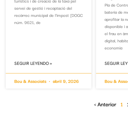
turístics i de creació de la taxa pel
Pla de Contr
servei de gestió i recaptació del
bateria de m
recàrrec municipal de l’impost (DOGC
aprofitar la 
núm. 9621, de
disponible i a
el frau en àm
digital, habi
economia
SEGUIR LEYENDO »
SEGUIR LE
Bou & Associats
abril 9, 2026
Bou & Asso
< Anterior
1