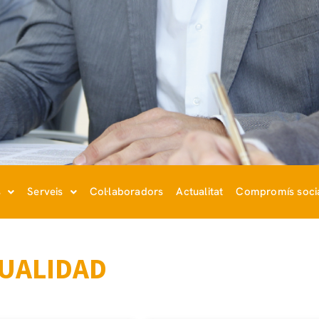
s
Serveis
Col·laboradors
Actualitat
Compromís soci
UALIDAD