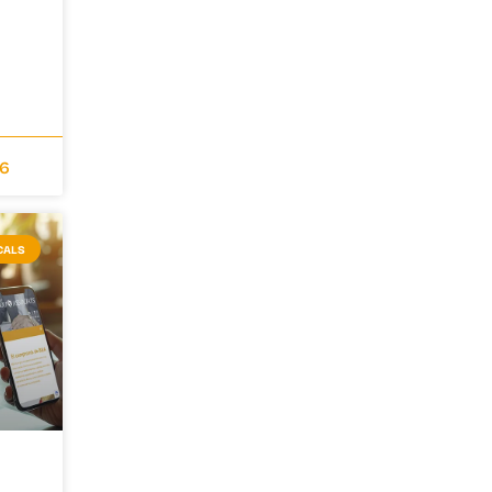
26
CALS