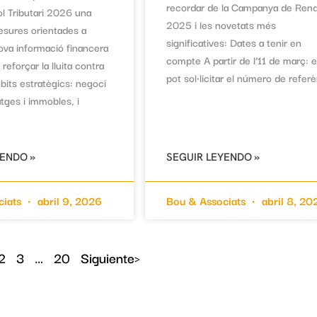
recordar de la Campanya de Ren
ol Tributari 2026 una
2025 i les novetats més
esures orientades a
significatives: Dates a tenir en
nova informació financera
compte A partir de l’11 de març: 
 reforçar la lluita contra
pot sol·licitar el número de refer
bits estratègics: negoci
tatges i immobles, i
YENDO »
SEGUIR LEYENDO »
ciats
abril 9, 2026
Bou & Associats
abril 8, 20
2
3
…
20
Siguiente>