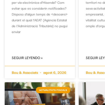
per via electrònica d’Hisenda? Com
territori no
evitar que es considerin notificades?
seva activit
Disposo d’algun temps de «descans»
empresarial,
durant el qual l’AEAT (Agència Estatal
vitalitat cult
de l’Administració Tributària) no pugui
omple d’orgu
enviar
SEGUIR LEYENDO »
SEGUIR LE
Bou & Associats
agost 6, 2026
Bou & Asso
ACTUALITATS FISCALS