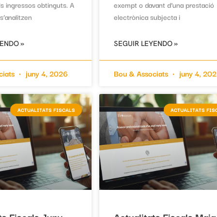
ls ingressos obtinguts. A
exempt o davant d’una prestació
s’analitzen
electrònica subjecta i
YENDO »
SEGUIR LEYENDO »
ciats
juny 4, 2026
Bou & Associats
juny 4, 20
ACTUALITATS FISCALS
ACTUALITATS FIS
ts Fiscals Juny
Actualitats Fiscals Maig