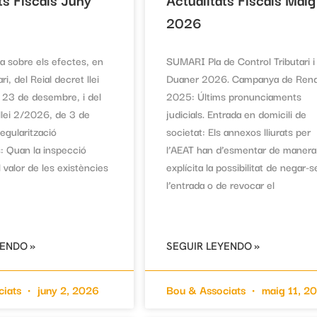
2026
 sobre els efectes, en
SUMARI Pla de Control Tributari i
ari, del Reial decret llei
Duaner 2026. Campanya de Ren
 23 de desembre, i del
2025: Últims pronunciaments
 llei 2/2026, de 3 de
judicials. Entrada en domicili de
Regularització
societat: Els annexos lliurats per
s: Quan la inspecció
l’AEAT han d’esmentar de manera
 valor de les existències
explícita la possibilitat de negar-s
l’entrada o de revocar el
YENDO »
SEGUIR LEYENDO »
ciats
juny 2, 2026
Bou & Associats
maig 11, 2