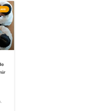
LARS
de
nir
s,