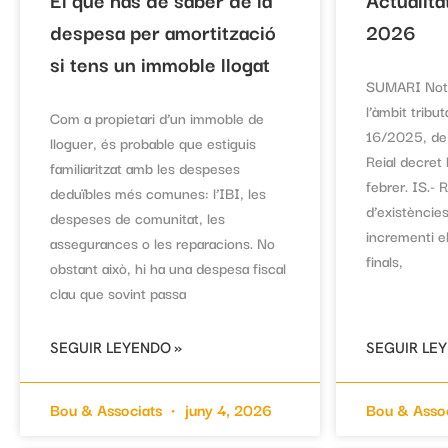
despesa per amortització
2026
si tens un immoble llogat
SUMARI Nota
l’àmbit tribut
Com a propietari d’un immoble de
16/2025, de
lloguer, és probable que estiguis
Reial decret
familiaritzat amb les despeses
febrer. IS.- 
deduïbles més comunes: l’IBI, les
d’existèncie
despeses de comunitat, les
incrementi el
assegurances o les reparacions. No
finals,
obstant això, hi ha una despesa fiscal
clau que sovint passa
SEGUIR LEYENDO »
SEGUIR LE
Bou & Associats
juny 4, 2026
Bou & Asso