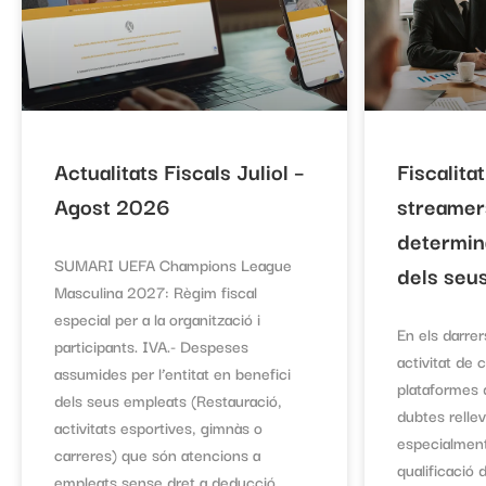
Actualitats Fiscals Juliol –
Fiscalita
Agost 2026
streamer
determina
SUMARI UEFA Champions League
dels seu
Masculina 2027: Règim fiscal
especial per a la organització i
En els darrer
participants. IVA.- Despeses
activitat de
assumides per l’entitat en benefici
plataformes d
dels seus empleats (Restauració,
dubtes relle
activitats esportives, gimnàs o
especialment
carreres) que són atencions a
qualificació d
empleats sense dret a deducció