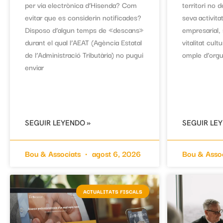
per via electrònica d’Hisenda? Com
territori no
evitar que es considerin notificades?
seva activit
Disposo d’algun temps de «descans»
empresarial,
durant el qual l’AEAT (Agència Estatal
vitalitat cult
de l’Administració Tributària) no pugui
omple d’orgu
enviar
SEGUIR LEYENDO »
SEGUIR LE
Bou & Associats
agost 6, 2026
Bou & Asso
ACTUALITATS FISCALS