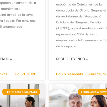
 depenen únicament de la
econòmic de Catalunya i de la
at econòmica i
demarcació de Girona. Segons el
 sinó també de la seva
darrer informe de l’Associació
ural i social. Per això, ens
Catalana de l’Empresa Familiar
ll anunciar que
(ASCEF), aquest model organitzat
representa el 92% del teixit
empresarial català, generant el 7
de l’ocupació
YENDO »
SEGUIR LEYENDO »
ciats
juliol 21, 2026
Bou & Associats
juliol 10, 
LEGISLACIÓ & NOVETATS
LEGISLACIÓ & NOVE