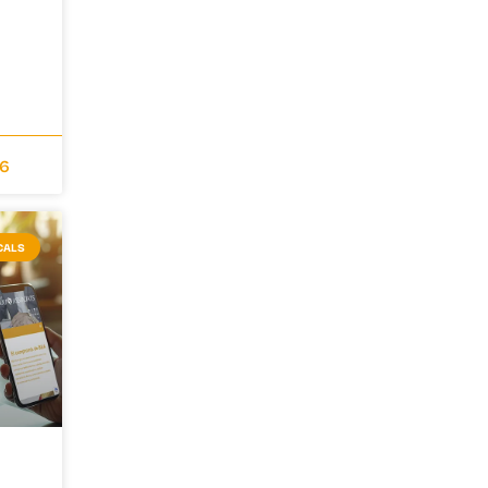
26
CALS