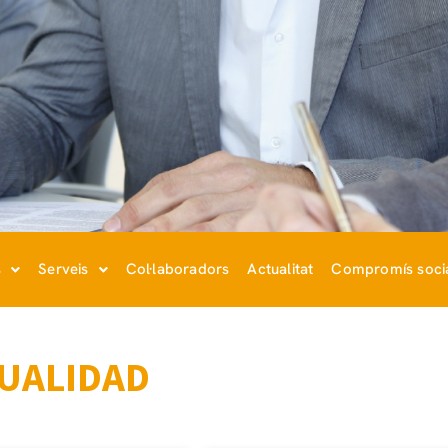
s
Serveis
Col·laboradors
Actualitat
Compromís soci
UALIDAD