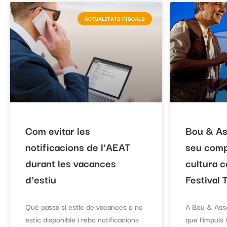
ACTUALITATS FISCALS
Com evitar les
Bou & As
notificacions de l’AEAT
seu comp
durant les vacances
cultura 
d’estiu
Festival
Què passa si estic de vacances o no
A Bou & Asso
estic disponible i rebo notificacions
que l’impuls 