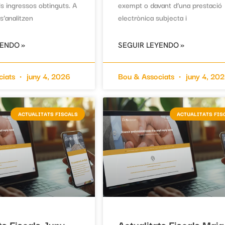
ls ingressos obtinguts. A
exempt o davant d’una prestació
s’analitzen
electrònica subjecta i
YENDO »
SEGUIR LEYENDO »
ciats
juny 4, 2026
Bou & Associats
juny 4, 20
ACTUALITATS FISCALS
ACTUALITATS FIS
ts Fiscals Juny
Actualitats Fiscals Maig