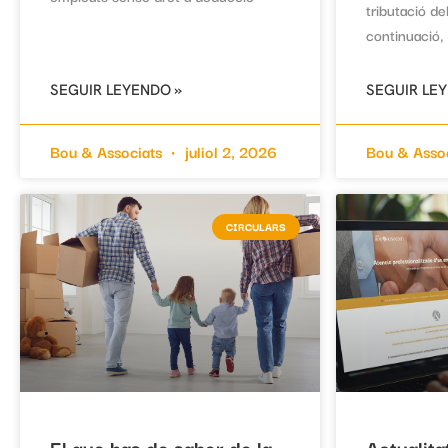
tributació de
continuació, 
SEGUIR LEYENDO »
SEGUIR LE
Bou & Associats
juliol 2, 2026
Bou & Asso
CIRCULARS
El que has de saber de la
Actualita