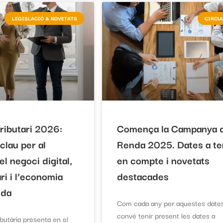
LEGISLACIÓ & NOVETATS
CIRCU
ributari 2026:
Comença la Campanya 
clau per al
Renda 2025. Dates a te
el negoci digital,
en compte i novetats
ri i l’economia
destacades
ida
Com cada any per aquestes date
convé tenir present les dates a
butària presenta en el