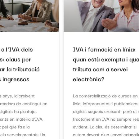
t a l’IVA dels
IVA i formació en línia:
s: claus per
quan està exempta i qu
r la tributació
tributa com a servei
s ingressos
electrònic?
s anys, la creixent
La comercialització de cursos en
 creadors de contingut en
línia, infoproductes i publicacions
igitals ha plantejat
digitals segueix creixent, però el
vants en matèria d’IVA,
tractament en IVA no sempre res
 pel que fa a la
evident. La clau és determinar si
els serveis prestats i la
estem davant d’un servei educati