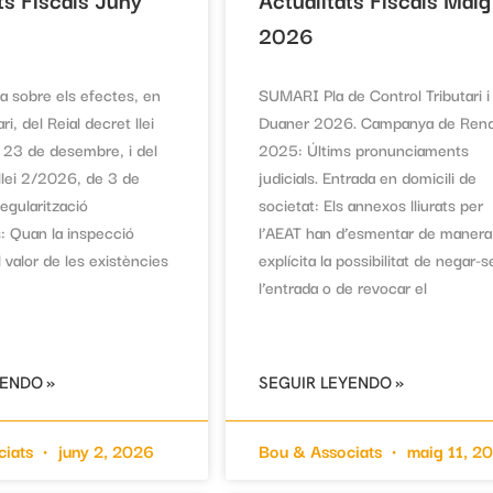
2026
 sobre els efectes, en
SUMARI Pla de Control Tributari i
ari, del Reial decret llei
Duaner 2026. Campanya de Ren
 23 de desembre, i del
2025: Últims pronunciaments
 llei 2/2026, de 3 de
judicials. Entrada en domicili de
Regularització
societat: Els annexos lliurats per
s: Quan la inspecció
l’AEAT han d’esmentar de manera
 valor de les existències
explícita la possibilitat de negar-s
l’entrada o de revocar el
YENDO »
SEGUIR LEYENDO »
ciats
juny 2, 2026
Bou & Associats
maig 11, 2