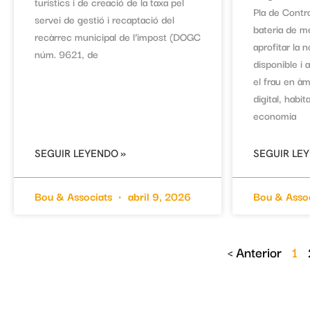
turístics i de creació de la taxa pel
Pla de Contr
servei de gestió i recaptació del
bateria de m
recàrrec municipal de l’impost (DOGC
aprofitar la 
núm. 9621, de
disponible i a
el frau en àm
digital, habi
economia
SEGUIR LEYENDO »
SEGUIR LE
Bou & Associats
abril 9, 2026
Bou & Asso
< Anterior
1