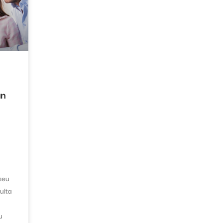
an
 seu
ulta
u