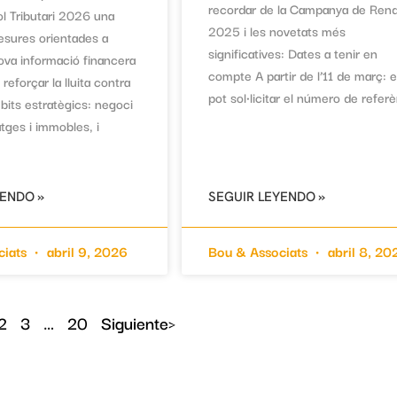
recordar de la Campanya de Ren
ol Tributari 2026 una
2025 i les novetats més
esures orientades a
significatives: Dates a tenir en
nova informació financera
compte A partir de l’11 de març: 
 reforçar la lluita contra
pot sol·licitar el número de refer
bits estratègics: negoci
tatges i immobles, i
YENDO »
SEGUIR LEYENDO »
ciats
abril 9, 2026
Bou & Associats
abril 8, 20
2
3
…
20
Siguiente>