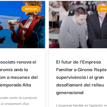
ARTICLES
ARTI
sociats renova el
El futur de l’Empresa
romís amb la
Familiar a Girona: Repte
com a mecenes del
supervivència i el gran
 Temporada Alta
desafiament del relleu
generacional
ciats tenim la convicció
i el creixement d’un
L’empresa familiar és l’autèntic m