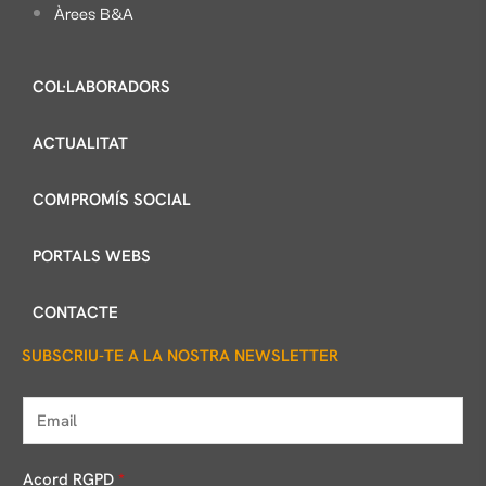
Àrees B&A
COL·LABORADORS
ACTUALITAT
COMPROMÍS SOCIAL
PORTALS WEBS
CONTACTE
SUBSCRIU-TE A LA NOSTRA NEWSLETTER
E
m
a
Acord RGPD
*