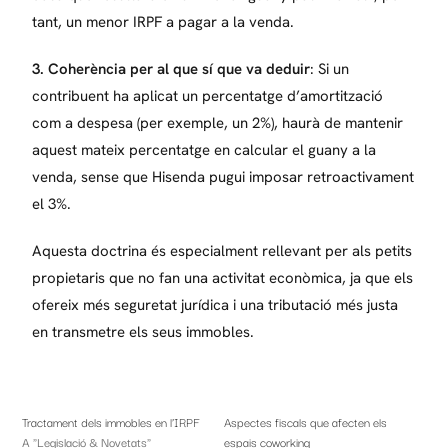
tant, un menor IRPF a pagar a la venda.
3. Coherència per al que sí que va deduir
: Si un
contribuent ha aplicat un percentatge d’amortització
com a despesa (per exemple, un 2%), haurà de mantenir
aquest mateix percentatge en calcular el guany a la
venda, sense que Hisenda pugui imposar retroactivament
el 3%.
Aquesta doctrina és especialment rellevant per als petits
propietaris que no fan una activitat econòmica, ja que els
ofereix més seguretat jurídica i una tributació més justa
en transmetre els seus immobles.
Tractament dels immobles en l’IRPF
Aspectes fiscals que afecten els
A "Legislació & Novetats"
espais coworking