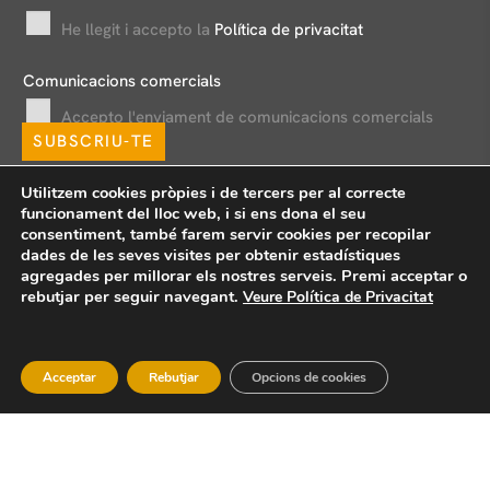
i
He llegit i accepto la
Política de privacitat
l
*
Comunicacions comercials
Accepto l'enviament de comunicacions comercials
SUBSCRIU-TE
Utilitzem cookies pròpies i de tercers per al correcte
funcionament del lloc web, i si ens dona el seu
consentiment, també farem servir cookies per recopilar
dades de les seves visites per obtenir estadístiques
agregades per millorar els nostres serveis. Premi acceptar o
rebutjar per seguir navegant.
Veure Política de Privacitat
Avís legal
Política de privacitat
Política de xarxes socials
Política de cookies
Formularis d’exercici de drets
Acceptar
Rebutjar
Opcions de cookies
Canal de denúncies
Copyright © 2026 Bou & Associats