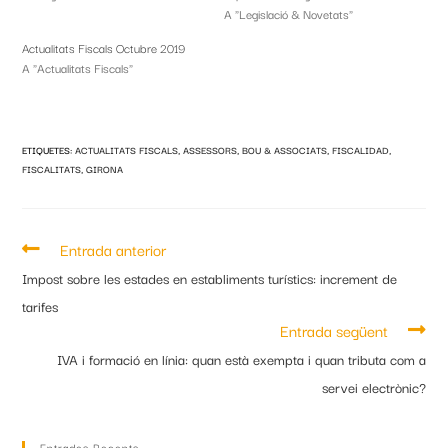
A "Legislació & Novetats"
Actualitats Fiscals Octubre 2019
A "Actualitats Fiscals"
ETIQUETES
:
ACTUALITATS FISCALS
,
ASSESSORS
,
BOU & ASSOCIATS
,
FISCALIDAD
,
FISCALITATS
,
GIRONA
Entrada anterior
Impost sobre les estades en establiments turístics: increment de
tarifes
Entrada següent
IVA i formació en línia: quan està exempta i quan tributa com a
servei electrònic?
Entrades Recents