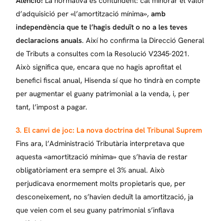
Atenció!
La normativa és contundent: cal minorar el valor
d’adquisició per «l’amortització mínima»,
amb
independència que te l’hagis deduït o no a les teves
declaracions anuals
. Així ho confirma la Direcció General
de Tributs a consultes com la Resolució V2345-2021.
Això significa que, encara que no hagis aprofitat el
benefici fiscal anual, Hisenda sí que ho tindrà en compte
per augmentar el guany patrimonial a la venda, i, per
tant, l’impost a pagar.
3. El canvi de joc: La nova doctrina del Tribunal Suprem
Fins ara, l’Administració Tributària interpretava que
aquesta «amortització mínima» que s’havia de restar
obligatòriament era sempre el 3% anual. Això
perjudicava enormement molts propietaris que, per
desconeixement, no s’havien deduït la amortització, ja
que veien com el seu guany patrimonial s’inflava