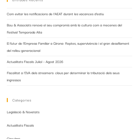
Com evitar les notificacions de l’AEAT durant les vacances d’estiu
Bou & Associats renova el seu compromís amb la cultura com a mecenes del
Festival Temporada Alta
El futur de l’Empresa Familiar a Girona: Reptes, supervivència i el gran desafiament
del relleu generacional
Actualitats Fiscals Juliol – Agost 2026
Fiscalitat a l’IVA dels streamers: claus per determinar la tributació dels seus
ingressos
Categories
Legislació & Novetats
Actualitats Fiscals
Circulars