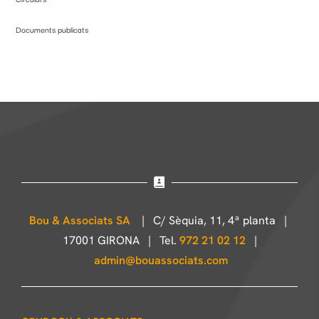
Documents publicats
Bou & Associats SA
| C/ Sèquia, 11, 4ª planta |
17001 GIRONA | Tel.
972 21 02 12
|
admin@bouassociats.com