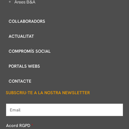
Àrees B&A
COL·LABORADORS
ACTUALITAT
COMPROMÍS SOCIAL
PORTALS WEBS
CONTACTE
SUBSCRIU-TE A LA NOSTRA NEWSLETTER
E
m
a
Acord RGPD
*