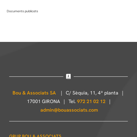
Documents publicats
Bou & Associats SA
| C/ Sèquia, 11, 4ª planta |
17001 GIRONA | Tel.
972 21 02 12
|
admin@bouassociats.com
GRUP BOU & ASSOCIATS