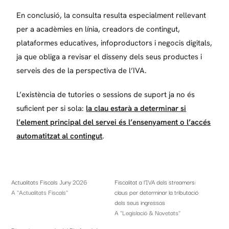
En conclusió, la consulta resulta especialment rellevant
per a acadèmies en línia, creadors de contingut,
plataformes educatives, infoproductors i negocis digitals,
ja que obliga a revisar el disseny dels seus productes i
serveis des de la perspectiva de l’IVA.
L’existència de tutories o sessions de suport ja no és
suficient per si sola:
la clau estarà a determinar si
l’element principal del servei és l’ensenyament o l’accés
automatitzat al contingut
.
Actualitats Fiscals Juny 2026
Fiscalitat a l’IVA dels streamers:
A "Actualitats Fiscals"
claus per determinar la tributació
dels seus ingressos
A "Legislació & Novetats"