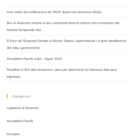
Com evitar les notificacions de l’AEAT durant les vacances d’estiu
Bou & Associats renova el seu compromís amb la cultura com a mecenes del
Festival Temporada Alta
El futur de l’Empresa Familiar a Girona: Reptes, supervivència i el gran desafiament
del relleu generacional
Actualitats Fiscals Juliol – Agost 2026
Fiscalitat a l’IVA dels streamers: claus per determinar la tributació dels seus
ingressos
Categories
Legislació & Novetats
Actualitats Fiscals
Circulars