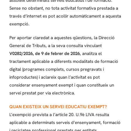
assoleix determinats serveis educatius i de formació.
Sense no obstant, no tota activitat formativa prestada a
través d’internet es pot acollir automàticament a aquesta
exempció.
Per aportar claredat a aquestes qüestions, la Direcció
General de Tributs, a la seva consulta vinculant
V0282/2026, de 9 de febrer de 2026
, analitza el
tractament aplicable a diferents modalitats de formació
digital (programes complets, cursos pregravats i
infoproductes) i aclareix quan l’activitat es pot
considerar ensenyament exempt i quan constitueix un
servei prestat per via electrònica.
QUAN EXISTEIX UN SERVEI EDUCATIU EXEMPT?
L’exempció prevista a l’article 20. U.9è LIVA resulta
aplicable a determinats serveis d’ensenyament, formació
i reciclatge professional prestats per entitats