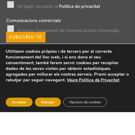
i
He llegit i accepto la
Política de privacitat
l
*
Comunicacions comercials
Accepto l'enviament de comunicacions comercials
SUBSCRIU-TE
Utilitzem cookies pròpies i de tercers per al correcte
funcionament del lloc web, i si ens dona el seu
consentiment, també farem servir cookies per recopilar
dades de les seves visites per obtenir estadístiques
agregades per millorar els nostres serveis. Premi acceptar o
rebutjar per seguir navegant.
Veure Política de Privacitat
Avís legal
Política de privacitat
Política de xarxes socials
Política de cookies
Formularis d’exercici de drets
Acceptar
Rebutjar
Opcions de cookies
Canal de denúncies
Copyright © 2026 Bou & Associats