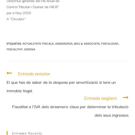
Directrius generals del Pla Anual de
Control Tributari i Duaner de l’AEAT
per a l’any 2026
A "Circulars"
ETIQUETES
:
ACTUALITATS FISCALS
,
ASSESSORIA
,
BOU & ASSOCIATS
,
FISCALIDAD
,
FISCALITAT
,
GIRONA
Entrada anterior
El que has de saber de la despesa per amortització si tens un
immoble llogat
Entrada següent
Fiscalitat a l’IVA dels streamers: claus per determinar la tributació
dels seus ingressos
Entrades Recents