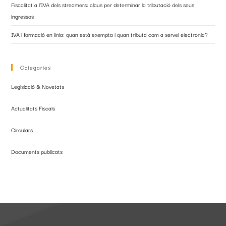
Fiscalitat a l’IVA dels streamers: claus per determinar la tributació dels seus
ingressos
IVA i formació en línia: quan està exempta i quan tributa com a servei electrònic?
Categories
Legislació & Novetats
Actualitats Fiscals
Circulars
Documents publicats