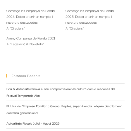
Comença la Campanya de Renda
Comença la Campanya de Renda
2024. Dates a tenir en compte i
2025. Dates a tenir en compte i
novetats destacades
novetats destacades
A "Circulars"
A "Circulars"
Avanç Campanya de Renda 2021
A "Legislació & Novetats"
Entrades Recents
Bou & Associats renova el seu compromís amb la cultura com a mecenes del
Festival Temporada Alta
El futur de l’Empresa Familiar a Girona: Reptes, supervivència i el gran desafiament
del relleu generacional
Actualitats Fiscals Juliol – Agost 2026