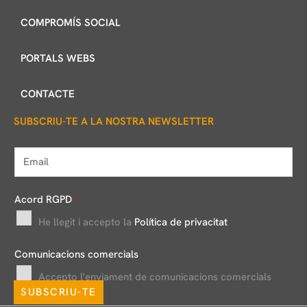
COMPROMÍS SOCIAL
PORTALS WEBS
CONTACTE
SUBSCRIU-TE A LA NOSTRA NEWSLETTER
E
m
a
Acord RGPD
*
i
He llegit i accepto la
Política de privacitat
l
*
Comunicacions comercials
Accepto l'enviament de comunicacions comercials
SUBSCRIU-TE