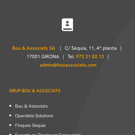
Bou & Associats SA
| C/ Sèquia, 11, 4ª planta |
17001 GIRONA | Tel.
972 21 02 12
|
admin@bouassociats.com
GRUP BOU & ASSOCIATS
Bou & Associats
Operdata Solutions
Finques Sèquia
Experts en Tècniques Concursals