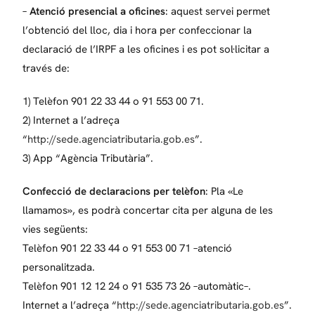
–
Atenció presencial a oficines
: aquest servei permet
l’obtenció del lloc, dia i hora per confeccionar la
declaració de l’IRPF a les oficines i es pot sol·licitar a
través de:
1) Telèfon 901 22 33 44 o 91 553 00 71.
2) Internet a l’adreça
“
http://sede.agenciatributaria.gob.es
”.
3) App “Agència Tributària”.
Confecció de declaracions per telèfon
: Pla «Le
llamamos», es podrà concertar cita per alguna de les
vies següents:
Telèfon 901 22 33 44 o 91 553 00 71 –atenció
personalitzada.
Telèfon 901 12 12 24 o 91 535 73 26 –automàtic–.
Internet a l’adreça “
http://sede.agenciatributaria.gob.es
”.