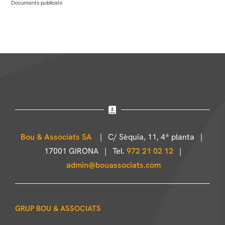
Documents publicats
Bou & Associats SA
| C/ Sèquia, 11, 4ª planta |
17001 GIRONA | Tel.
972 21 02 12
|
admin@bouassociats.com
GRUP BOU & ASSOCIATS