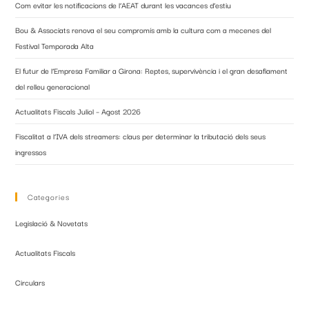
Com evitar les notificacions de l’AEAT durant les vacances d’estiu
Bou & Associats renova el seu compromís amb la cultura com a mecenes del
Festival Temporada Alta
El futur de l’Empresa Familiar a Girona: Reptes, supervivència i el gran desafiament
del relleu generacional
Actualitats Fiscals Juliol – Agost 2026
Fiscalitat a l’IVA dels streamers: claus per determinar la tributació dels seus
ingressos
Categories
Legislació & Novetats
Actualitats Fiscals
Circulars