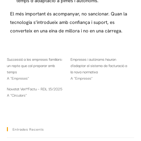
temps d’adaptació a pimes i autònoms.
El més important és acompanyar, no sancionar. Quan la
tecnologia s’introdueix amb confiança i suport, es
converteix en una eina de millora i no en una càrrega.
Successió a les empreses familiars:
Empreses i autònoms hauran
un repte que cal preparar amb
d’adaptar el sistema de facturació a
temps
la nova normativa
A "Empreses"
A "Empreses"
Novetat Veri*Factu – RDL 15/2025
A "Circulars"
Entrades Recents