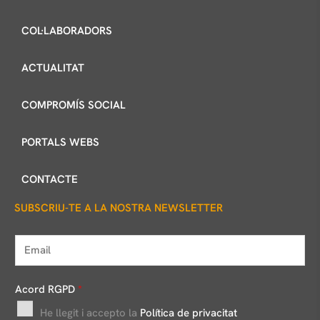
COL·LABORADORS
ACTUALITAT
COMPROMÍS SOCIAL
PORTALS WEBS
CONTACTE
SUBSCRIU-TE A LA NOSTRA NEWSLETTER
E
m
a
Acord RGPD
*
i
He llegit i accepto la
Política de privacitat