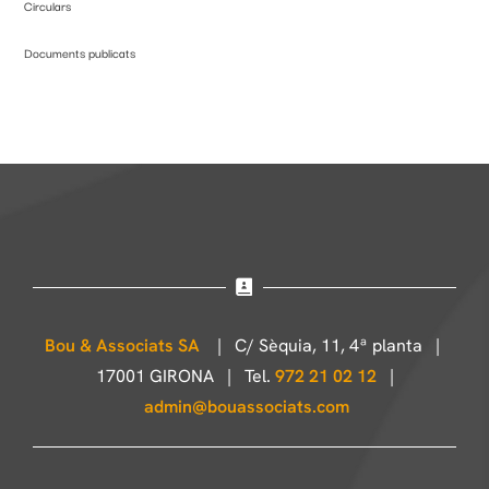
Circulars
Documents publicats
Bou & Associats SA
| C/ Sèquia, 11, 4ª planta |
17001 GIRONA | Tel.
972 21 02 12
|
admin@bouassociats.com