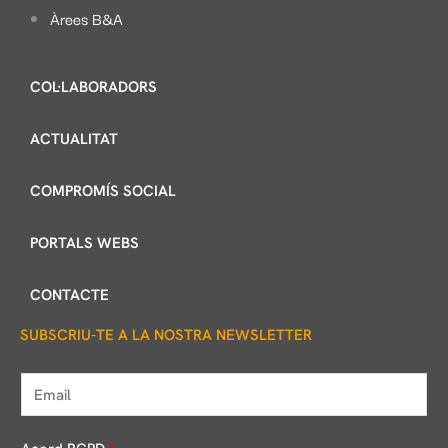
Àrees B&A
COL·LABORADORS
ACTUALITAT
COMPROMÍS SOCIAL
PORTALS WEBS
CONTACTE
SUBSCRIU-TE A LA NOSTRA NEWSLETTER
E
m
a