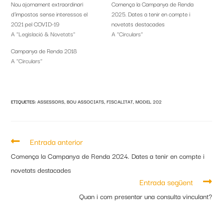
Nou ajornament extraordinari
Comença la Campanya de Renda
d’impostos sense interessos el
2025. Dates a tenir en compte i
2021 pel COVID-19
novetats destacades
A "Legislació & Novetats"
A "Circulars"
Campanya de Renda 2018
A "Circulars"
ETIQUETES
:
ASSESSORS
,
BOU ASSOCIATS
,
FISCALITAT
,
MODEL 202
Entrada anterior
Comença la Campanya de Renda 2024. Dates a tenir en compte i
novetats destacades
Entrada següent
Quan i com presentar una consulta vinculant?