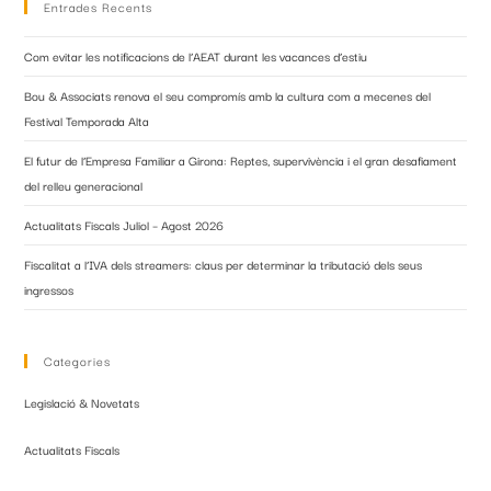
Entrades Recents
Com evitar les notificacions de l’AEAT durant les vacances d’estiu
Bou & Associats renova el seu compromís amb la cultura com a mecenes del
Festival Temporada Alta
El futur de l’Empresa Familiar a Girona: Reptes, supervivència i el gran desafiament
del relleu generacional
Actualitats Fiscals Juliol – Agost 2026
Fiscalitat a l’IVA dels streamers: claus per determinar la tributació dels seus
ingressos
Categories
Legislació & Novetats
Actualitats Fiscals