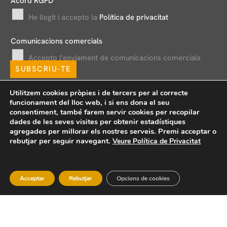
Acord RGPD
*
i
He llegit i accepto la
Política de privacitat
l
*
Comunicacions comercials
Accepto l'enviament de comunicacions comercials
SUBSCRIU-TE
Utilitzem cookies pròpies i de tercers per al correcte
funcionament del lloc web, i si ens dona el seu
consentiment, també farem servir cookies per recopilar
dades de les seves visites per obtenir estadístiques
agregades per millorar els nostres serveis. Premi acceptar o
rebutjar per seguir navegant.
Veure Política de Privacitat
Avís legal
Política de privacitat
Política de xarxes socials
Política de cookies
Formularis d’exercici de drets
Acceptar
Rebutjar
Opcions de cookies
Canal de denúncies
Copyright © 2026 Bou & Associats